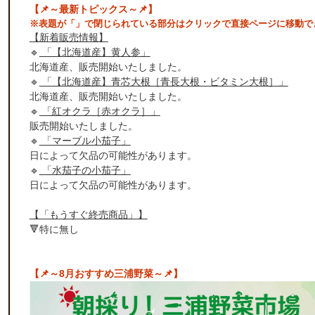
【📌～最新トピックス～📌】
※表題が「」で閉じられている部分はクリックで直接ページに移動で
【新着販売情報】
🔹
「【北海道産】黄人参」
北海道産、販売開始いたしました。
🔹
「【北海道産】青芯大根［青長大根・ビタミン大根］」
北海道産、販売開始いたしました。
🔹
「紅オクラ［赤オクラ］」
販売開始いたしました。
🔹
「マーブル小茄子」
日によって欠品の可能性があります。
🔹
「水茄子の小茄子」
日によって欠品の可能性があります。
【「もうすぐ終売商品」】
🔻特に無し
【📌～8月おすすめ三浦野菜～📌】