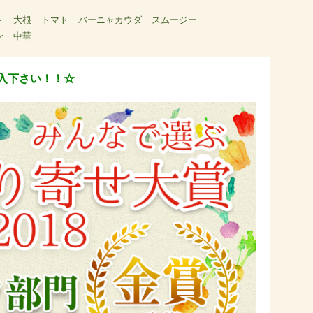
ト
大根
トマト
バーニャカウダ
スムージー
ン
中華
入下さい！！☆