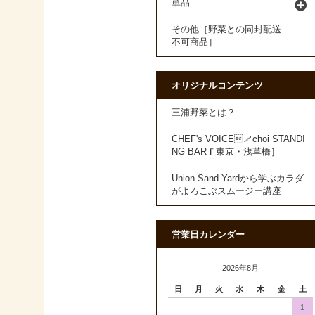
単品
その他［野菜との同封配送
不可商品］
オリジナルコンテンツ
三浦野菜とは？
CHEF's VOICE／choi STANDI
NG BAR［東京・浅草橋］
Union Sand Yardから学ぶカラダ
がよろこぶスムージー講座
営業日カレンダー
2026年8月
日
月
火
水
木
金
土
1