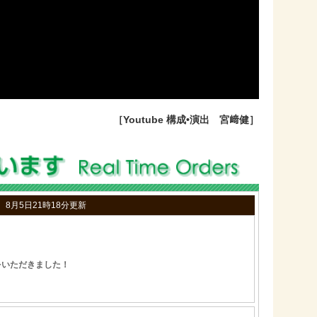
［Youtube 構成•演出 宮﨑健］