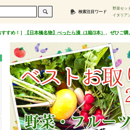
野菜セッ
検索注目ワード
イタリア
おすすめ！］
【日本橋名物】べったら漬（1箱/3本）
、ぜひご購