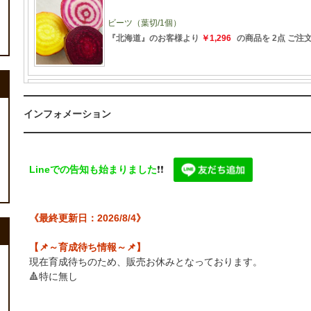
インフォメーション
Lineでの告知も始まりました
❗️❗️
《最終更新日：2026/8/4》
【📌～育成待ち情報～📌】
現在育成待ちのため、販売お休みとなっております。
🔺特に無し