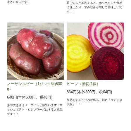
小さいかぶです！
茹でるなど加熱すると、ホクホクした食感
に仕上がり、甘み旨みが増して美味しいで
す！！
ノーザンルビー（1パック/約500
ビーツ（葉切/1個）
g）
864円(本体800円、税64円)
648円(本体600円、税48円)
加熱をすると甘みが出る、別名「うずまき
大根」！！
形や大きさはメークインと似ています！マ
ッシュポテト・ビシソワーズにすると絶品
です！！