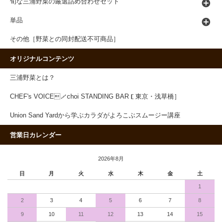
旬な三浦野菜の厳選詰め合わせセット
単品
その他［野菜との同封配送不可商品］
オリジナルコンテンツ
三浦野菜とは？
CHEF's VOICE／choi STANDING BAR［東京・浅草橋］
Union Sand Yardから学ぶカラダがよろこぶスムージー講座
営業日カレンダー
2026年8月
日
月
火
水
木
金
土
1
2
3
4
5
6
7
8
9
10
11
12
13
14
15