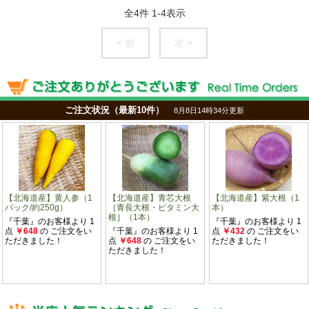
全
4
件
1
-
4
表示
< 前
次 >