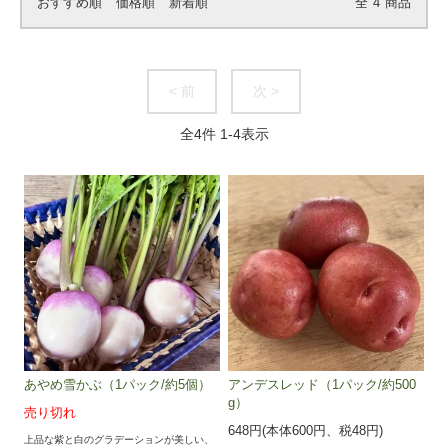
おすすめ順
価格順
新着順
全
4
商品
< 前
次 >
全
4
件
1
-
4
表示
あやめ雪かぶ（1パック/約5個）
アンデスレッド（1パック/約500
g）
売り切れ
648円(本体600円、税48円)
上品な紫と白のグラデーションが美しい、