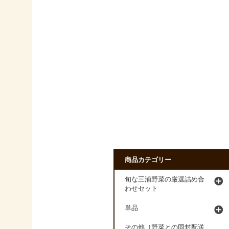
商品カテゴリー
旬な三浦野菜の厳選詰め合
わせセット
単品
その他［野菜との同封配送