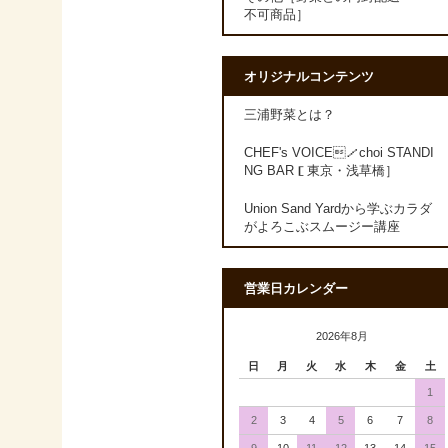
不可商品］
オリジナルコンテンツ
三浦野菜とは？
CHEF's VOICE／choi STANDI
NG BAR［東京・浅草橋］
Union Sand Yardから学ぶカラダ
がよろこぶスムージー講座
営業日カレンダー
2026年8月
日
月
火
水
木
金
土
1
2
3
4
5
6
7
8