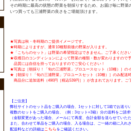
その時期に最高の状態の野菜を朝採りするため、お届け毎に野菜
いつ買っても三浦野菜の良さをご堪能頂けます。
★写真は秋・冬時期のご提供イメージです。
★時期によりますが、通常10種類前後の野菜が入ります。
★「こちらのセット」は野菜の希望指定はできません。ご了承くださ
★収穫日のコンディションによって野菜の種類・数が変わりますので
品質には自信を持っておりますのでご安心ください！
★写真は［朝採り！「旬の三浦野菜」プロユースセット（10種）］の
★［朝採り！「旬の三浦野菜」プロユースセット（10種）］のみ配送
商品分に追加送料（490円［税込539円］）が含まれております。ご
【ご注意】
弊社サイトのセット品をご購入の場合、1セットに対して1箱でお送り
複数のセットをご購入の場合、（例：3セット=3箱）分の送料をご請
（金額変更があった場合、メールにて再度、合計金額を送らせていた
また、合わせて単品をご購入の場合、入る場合は、ご一緒の箱に入れ
こちら
配送料などの詳細は
をご確認ください。