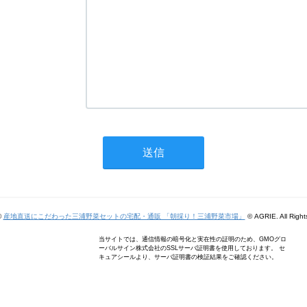
©
産地直送にこだわった三浦野菜セットの宅配・通販 「朝採り！三浦野菜市場」
© AGRIE. All Right
当サイトでは、通信情報の暗号化と実在性の証明のため、GMOグロ
ーバルサイン株式会社のSSLサーバ証明書を使用しております。 セ
キュアシールより、サーバ証明書の検証結果をご確認ください。